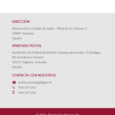
Biografías
Cambio climático
DIRECCIÓN
Cocina
Palacio de los Condes de Gabia - Plaza de los Girones, 1
Comic
18009
Granada
España
Concertación y Participación
APARTADO POSTAL
Cooperación empresarial
ALMACÉN DE PUBLICACIONES Carretera de Armilla, 75 (Antiguo
IES Luis Bueno Crespo)
Ver todas... (53)
18151
Ogíjares, Granada
España
CATEGORÍAS
CONTACTA CON NOSOTROS
publicaciones@dipgra.es
CULTURA
958 247 392
958 247 243
EMPLEO Y DESARROLLO
IGUALDAD Y JUVENTUD
MEDIO AMBIENTE
© 2026, Diputación de Granada