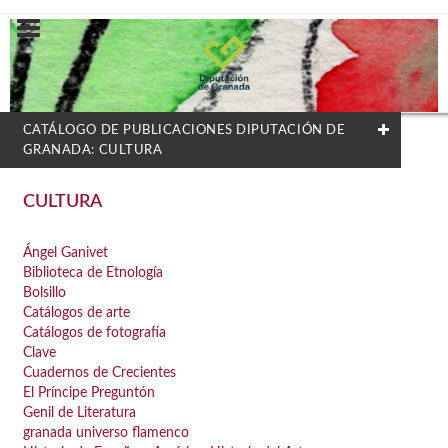
CATÁLOGO DE PUBLICACIONES DIPUTACIÓN DE
GRANADA: CULTURA
FILTRADO POR:
CULTURA
Concertación y Participación
Ángel Ganivet
Biblioteca de Etnología
Bolsillo
MATERIAS
Catálogos de arte
Catálogos de fotografía
AGUA
Clave
Cuadernos de Crecientes
Arquitectura
El Príncipe Preguntón
Arte
Genil de Literatura
granada universo flamenco
Bibliografías