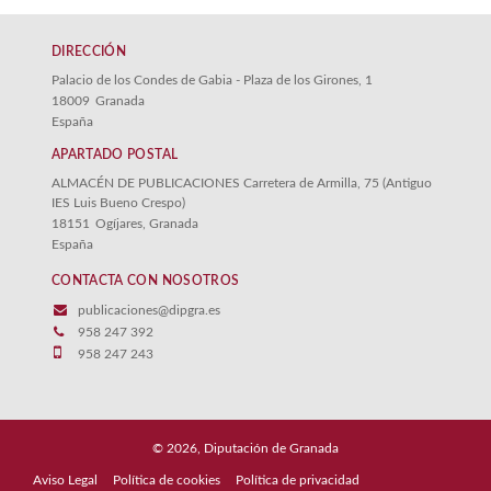
TERRITORIO
DIRECCIÓN
Palacio de los Condes de Gabia - Plaza de los Girones, 1
NUESTRAS COLECCIONES
18009
Granada
España
Buenas Prácticas
APARTADO POSTAL
ALMACÉN DE PUBLICACIONES Carretera de Armilla, 75 (Antiguo
IES Luis Bueno Crespo)
CATÁLOGOS PDF
18151
Ogíjares, Granada
España
SOLICITUD DE INSCRIPCION PREGUNTON 2026
CONTACTA CON NOSOTROS
Anexo autorrellenable Príncipe Preguntón 2024
publicaciones@dipgra.es
Precios aprobados
958 247 392
958 247 243
Catálogo de ventas 2017
© 2026, Diputación de Granada
Aviso Legal
Política de cookies
Política de privacidad