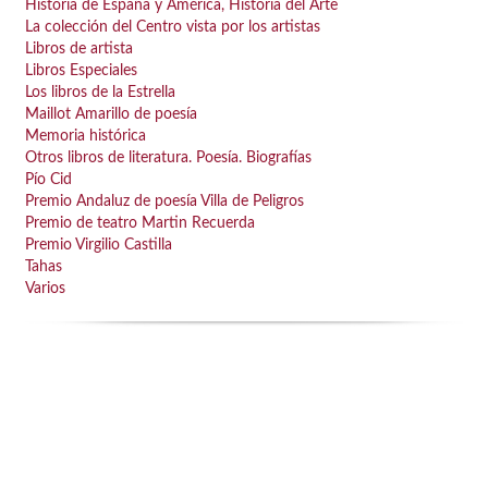
Historia de España y América, Historia del Arte
La colección del Centro vista por los artistas
Biografías
Libros de artista
Cambio climático
Libros Especiales
Los libros de la Estrella
Cocina
Maillot Amarillo de poesía
Memoria histórica
Comic
Otros libros de literatura. Poesía. Biografías
Concertación y Participación
Pío Cid
Premio Andaluz de poesía Villa de Peligros
Cooperación empresarial
Premio de teatro Martin Recuerda
Ver todas... (53)
Premio Virgilio Castilla
Tahas
Varios
CATEGORÍAS
CULTURA
EMPLEO Y DESARROLLO
IGUALDAD Y JUVENTUD
MEDIO AMBIENTE