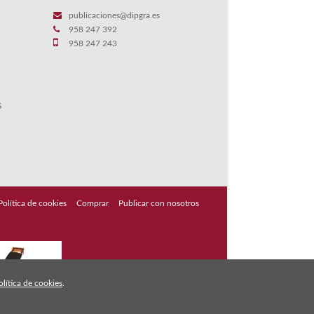
publicaciones@dipgra.es
958 247 392
958 247 243
S
Política de cookies
Comprar
Publicar con nosotros
olítica de cookies
.