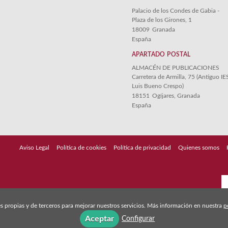
Palacio de los Condes de Gabia -
Plaza de los Girones, 1
18009
Granada
España
APARTADO POSTAL
ALMACÉN DE PUBLICACIONES
Carretera de Armilla, 75 (Antiguo IE
Luis Bueno Crespo)
18151
Ogíjares, Granada
España
Aviso Legal
Política de cookies
Política de privacidad
Quienes somos
s propias y de terceros para mejorar nuestros servicios. Más información en nuestra
p
Aceptar
Configurar