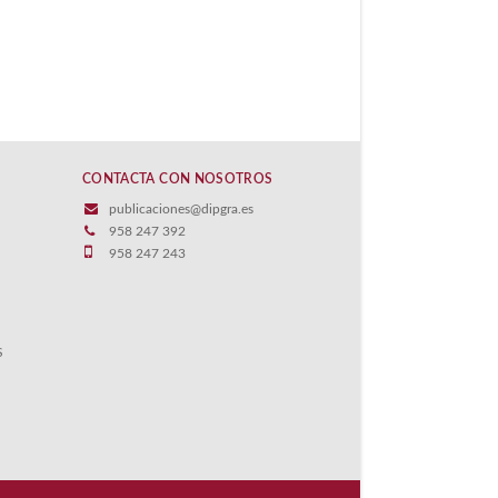
CONTACTA CON NOSOTROS
publicaciones@dipgra.es
958 247 392
958 247 243
S