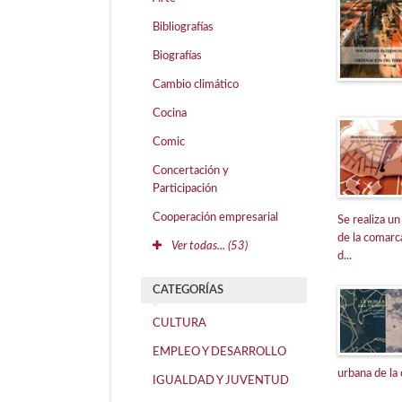
Bibliografías
Biografías
Cambio climático
Cocina
Comic
Concertación y
Participación
Cooperación empresarial
Se realiza un
de la comarc
Ver todas... (53)
d...
CATEGORÍAS
CULTURA
EMPLEO Y DESARROLLO
urbana de la
IGUALDAD Y JUVENTUD