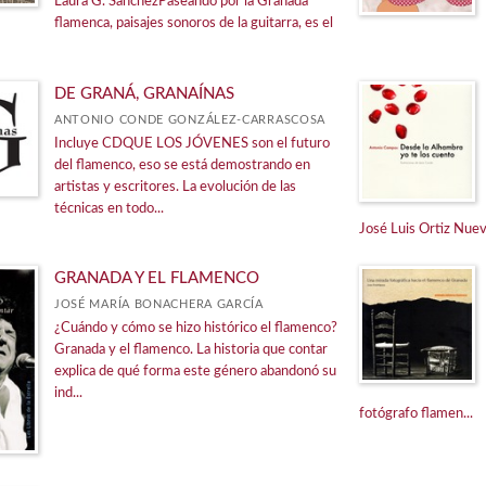
Laura G. SánchezPaseando por la Granada
flamenca, paisajes sonoros de la guitarra, es el
DE GRANÁ, GRANAÍNAS
ANTONIO CONDE GONZÁLEZ-CARRASCOSA
Incluye CDQUE LOS JÓVENES son el futuro
del flamenco, eso se está demostrando en
artistas y escritores. La evolución de las
técnicas en todo...
José Luis Ortiz Nuevo
GRANADA Y EL FLAMENCO
JOSÉ MARÍA BONACHERA GARCÍA
¿Cuándo y cómo se hizo histórico el flamenco?
Granada y el flamenco. La historia que contar
explica de qué forma este género abandonó su
ind...
fotógrafo flamen...