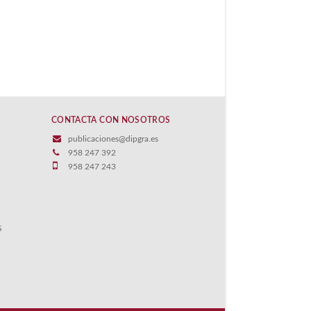
CONTACTA CON NOSOTROS
publicaciones@dipgra.es
958 247 392
958 247 243
S