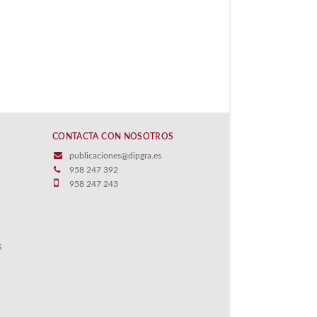
CONTACTA CON NOSOTROS
publicaciones@dipgra.es
958 247 392
958 247 243
S