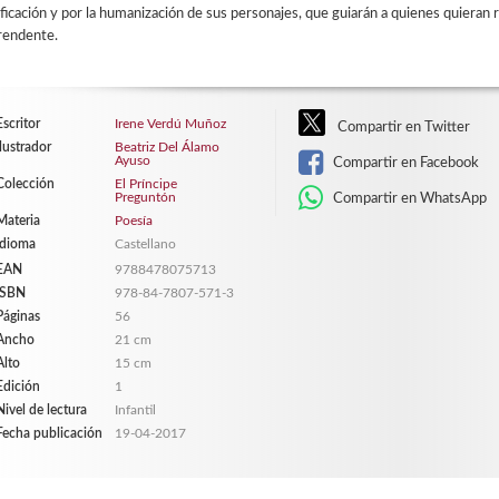
ficación y por la humanización de sus personajes, que guiarán a quienes quieran re
rendente.
Escritor
Irene Verdú Muñoz
Compartir en Twitter
Ilustrador
Beatriz Del Álamo
Ayuso
Compartir en Facebook
Colección
El Príncipe
Preguntón
Compartir en WhatsApp
Materia
Poesía
Idioma
Castellano
EAN
9788478075713
ISBN
978-84-7807-571-3
Páginas
56
Ancho
21 cm
Alto
15 cm
Edición
1
Nivel de lectura
Infantil
Fecha publicación
19-04-2017