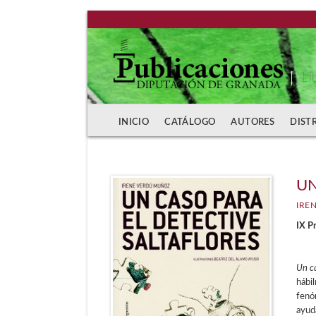
Li
INICIO
CATÁLOGO
AUTORES
DIST
UN
IRE
IX P
Un ca
hábil
fenóm
ayuda