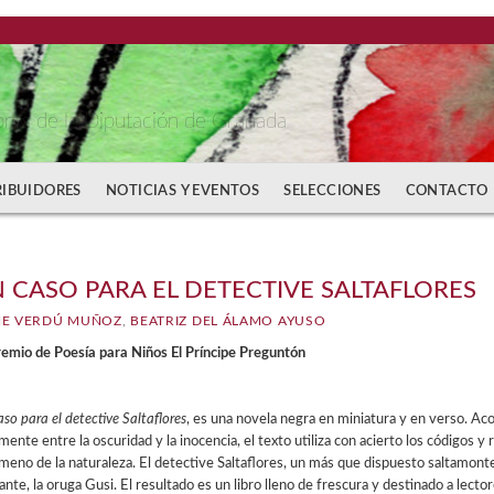
bros de la Diputación de Granada
RIBUIDORES
NOTICIAS Y EVENTOS
SELECCIONES
CONTACTO
 CASO PARA EL DETECTIVE SALTAFLORES
NE VERDÚ MUÑOZ
,
BEATRIZ DEL ÁLAMO AYUSO
remio de Poesía para Niños El Príncipe Preguntón
so para el detective Saltaflores
, es una novela negra en miniatura y en verso. Ac
mente entre la oscuridad y la inocencia, el texto utiliza con acierto los códigos y
eno de la naturaleza. El detective Saltaflores, un más que dispuesto saltamontes
nte, la oruga Gusi. El resultado es un libro lleno de frescura y destinado a lector