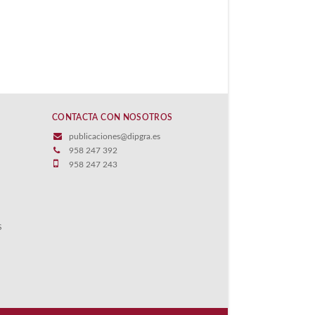
CONTACTA CON NOSOTROS
publicaciones@dipgra.es
958 247 392
958 247 243
S