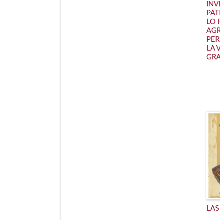
INV
PAT
LO 
AGR
PER
LA 
GR
LAS