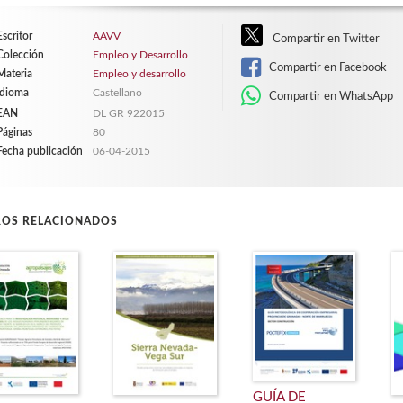
Escritor
AAVV
Compartir en Twitter
Colección
Empleo y Desarrollo
Compartir en Facebook
Materia
Empleo y desarrollo
Idioma
Castellano
Compartir en WhatsApp
EAN
DL GR 922015
Páginas
80
Fecha publicación
06-04-2015
ROS RELACIONADOS
GUÍA DE