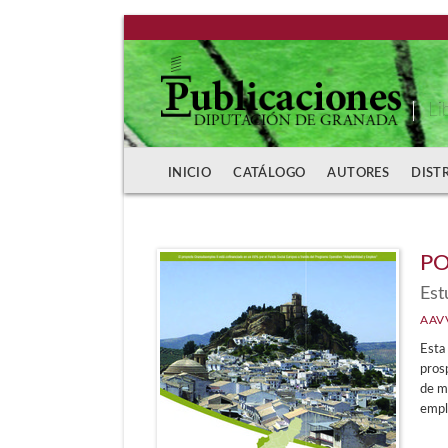
Li
INICIO
CATÁLOGO
AUTORES
DIST
PO
Est
AAV
Esta 
prosp
de me
empl