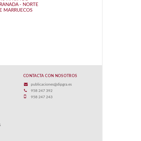
RANADA - NORTE
E MARRUECOS
CONTACTA CON NOSOTROS
publicaciones@dipgra.es
958 247 392
958 247 243
S