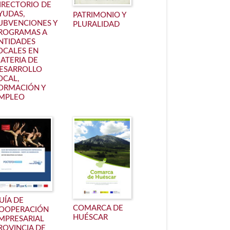
IRECTORIO DE
YUDAS,
PATRIMONIO Y
UBVENCIONES Y
PLURALIDAD
ROGRAMAS A
NTIDADES
OCALES EN
ATERIA DE
ESARROLLO
OCAL,
ORMACIÓN Y
MPLEO
UÍA DE
COMARCA DE
OOPERACIÓN
HUÉSCAR
MPRESARIAL
ROVINCIA DE