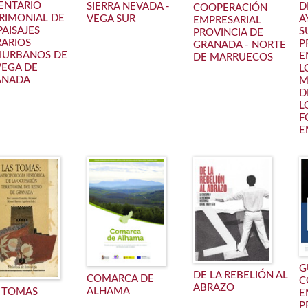
ENTARIO
SIERRA NEVADA -
D
COOPERACIÓN
RIMONIAL DE
VEGA SUR
A
EMPRESARIAL
PAISAJES
S
PROVINCIA DE
ARIOS
P
GRANADA - NORTE
IURBANOS DE
E
DE MARRUECOS
VEGA DE
L
ANADA
M
D
L
F
E
G
DE LA REBELIÓN AL
COMARCA DE
C
ABRAZO
ALHAMA
 TOMAS
E
P