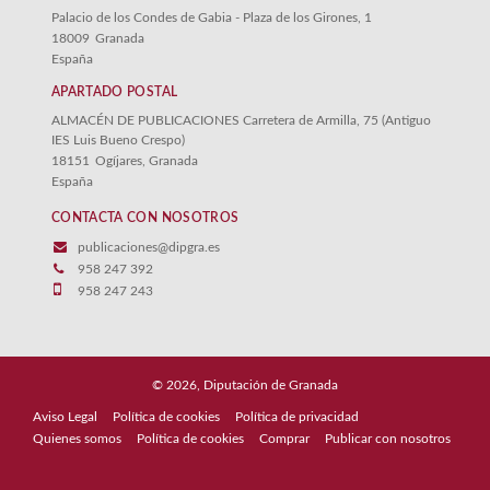
Palacio de los Condes de Gabia - Plaza de los Girones, 1
18009
Granada
España
APARTADO POSTAL
ALMACÉN DE PUBLICACIONES Carretera de Armilla, 75 (Antiguo
IES Luis Bueno Crespo)
18151
Ogíjares, Granada
España
CONTACTA CON NOSOTROS
publicaciones@dipgra.es
958 247 392
958 247 243
© 2026, Diputación de Granada
Aviso Legal
Política de cookies
Política de privacidad
Quienes somos
Política de cookies
Comprar
Publicar con nosotros