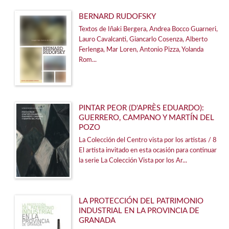
Cooperación empresarial
BERNARD RUDOFSKY
Textos de Iñaki Bergera, Andrea Bocco Guarneri,
Ver todas... (11)
Lauro Cavalcanti, Giancarlo Cosenza, Alberto
Ferlenga, Mar Loren, Antonio Pizza, Yolanda
Rom...
CATÁLOGOS PDF
SOLICITUD DE INSCRIPCION PREGUNTON 2026
Anexo autorrellenable Príncipe Preguntón 2024
PINTAR PEOR (D'APRÈS EDUARDO):
GUERRERO, CAMPANO Y MARTÍN DEL
Precios aprobados
POZO
Catálogo de ventas 2017
La Colección del Centro vista por los artistas / 8
El artista invitado en esta ocasión para continuar
la serie La Colección Vista por los Ar...
LA PROTECCIÓN DEL PATRIMONIO
INDUSTRIAL EN LA PROVINCIA DE
GRANADA