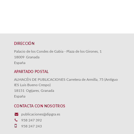
DIRECCIÓN
Palacio de los Condes de Gabia - Plaza de los Girones, 1
18009
Granada
España
APARTADO POSTAL
ALMACÉN DE PUBLICACIONES Carretera de Armilla, 75 (Antiguo
IES Luis Bueno Crespo)
18151
Ogíjares, Granada
España
CONTACTA CON NOSOTROS
publicaciones@dipgra.es
958 247 392
958 247 243