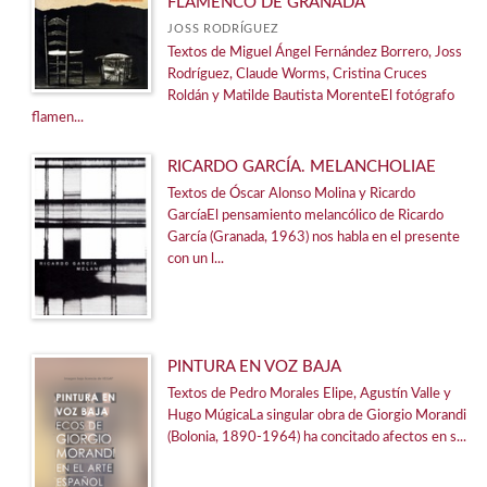
FLAMENCO DE GRANADA
Álbum infantil
JOSS RODRÍGUEZ
Textos de Miguel Ángel Fernández Borrero, Joss
Ángel Ganivet
Rodríguez, Claude Worms, Cristina Cruces
Roldán y Matilde Bautista MorenteEl fotógrafo
Biblioteca de Etnología
flamen...
Bolsillo
RICARDO GARCÍA. MELANCHOLIAE
Buenas Prácticas
Textos de Óscar Alonso Molina y Ricardo
Catálogos de arte
GarcíaEl pensamiento melancólico de Ricardo
García (Granada, 1963) nos habla en el presente
Catálogos de fotografía
con un l...
Clave
Coediciones
Crecientes
PINTURA EN VOZ BAJA
Cuadernos de Crecientes
Textos de Pedro Morales Elipe, Agustín Valle y
Hugo MúgicaLa singular obra de Giorgio Morandi
El Príncipe Preguntón
(Bolonia, 1890-1964) ha concitado afectos en s...
Empleo y Desarrollo