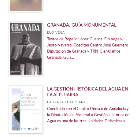
Fomento, Desarrollo y Asistencia a Municipios
Genil de Literatura
Ver todas... (16)
GRANADA. GUÍA MONUMENTAL
ELO VEGA
Textos de Rogelio López Cuenca, Elo Vega y
MATERIAS
Justo Navarro. Coeditan Centro José Guerrero-
Diputación de Granada y TRN-Ciengramos
AGUA
Granada. Guía...
Arquitectura
Arte
Bibliografías
LA GESTIÓN HISTÓRICA DEL AGUA EN
LA ALPUJARRA
Biografías
LAURA DELGADO ANÉS
Cambio climático
Coeditado con el Centro Unesco de Andalucía y
la Diputación de AlmeríaLa Gestión Histórica del
Cocina
Agua es una de las tres Unidades Didácticas e...
Comic
Concertación y Participación