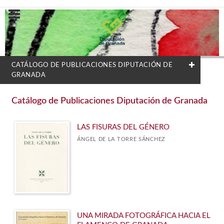
CATÁLOGO DE PUBLICACIONES DIPUTACIÓN DE
GRANADA
CATEGORÍAS
Catálogo de Publicaciones Diputación de Granada
CULTURA
LAS FISURAS DEL GÉNERO
EMPLEO Y DESARROLLO
ÁNGEL DE LA TORRE SÁNCHEZ
IGUALDAD Y JUVENTUD
MEDIO AMBIENTE
TERRITORIO
UNA MIRADA FOTOGRÁFICA HACIA EL
NUESTRAS COLECCIONES