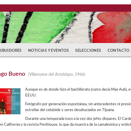
bros de la Diputación de Granada
RIBUIDORES
NOTICIAS Y EVENTOS
SELECCIONES
CONTACTO
ago Bueno
(Villanueva del Arzobispo, 1966)
Aunque es de donde hizo el bachillerato (como decía Max Aub), e
EEUU.
Fotógrafo por generación espontánea, sin antecedentes ni presio
estrellas del celuloide y seres desahuciados en Tijuana.
Durante una temporada tuvo a la vez dos jefes dispares, El Card
n California y la revista Penthouse, lo que da muestra de la camaleónica y ecléct