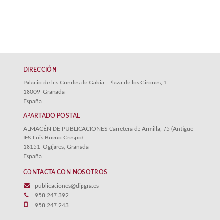
DIRECCIÓN
Palacio de los Condes de Gabia - Plaza de los Girones, 1
18009
Granada
España
APARTADO POSTAL
ALMACÉN DE PUBLICACIONES Carretera de Armilla, 75 (Antiguo
IES Luis Bueno Crespo)
18151
Ogíjares, Granada
España
CONTACTA CON NOSOTROS
publicaciones@dipgra.es
958 247 392
958 247 243