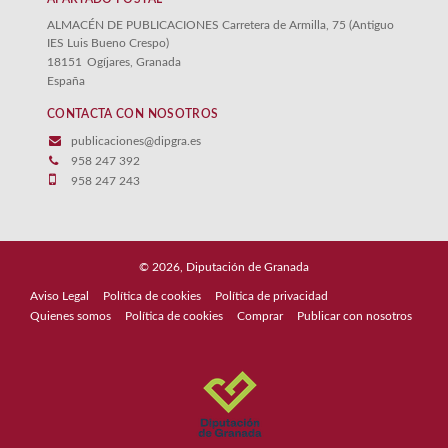
ALMACÉN DE PUBLICACIONES Carretera de Armilla, 75 (Antiguo
IES Luis Bueno Crespo)
18151
Ogíjares, Granada
España
CONTACTA CON NOSOTROS
publicaciones@dipgra.es
958 247 392
958 247 243
© 2026, Diputación de Granada
Aviso Legal
Política de cookies
Política de privacidad
Quienes somos
Política de cookies
Comprar
Publicar con nosotros