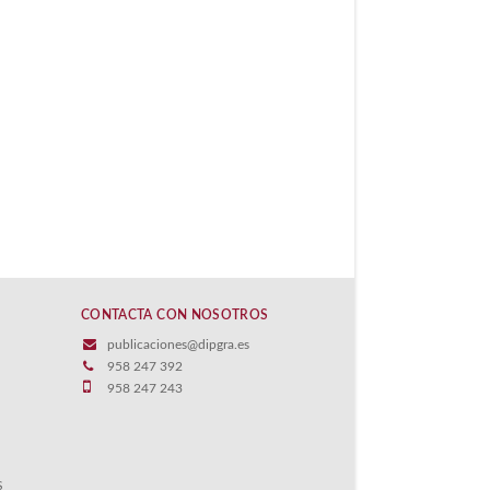
CONTACTA CON NOSOTROS
publicaciones@dipgra.es
958 247 392
958 247 243
S