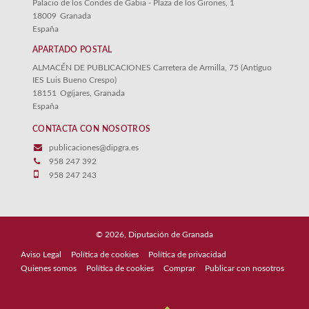
Palacio de los Condes de Gabia - Plaza de los Girones, 1
18009
Granada
España
APARTADO POSTAL
ALMACÉN DE PUBLICACIONES Carretera de Armilla, 75 (Antiguo
IES Luis Bueno Crespo)
18151
Ogíjares, Granada
España
CONTACTA CON NOSOTROS
publicaciones@dipgra.es
958 247 392
958 247 243
© 2026, Diputación de Granada
Aviso Legal
Política de cookies
Política de privacidad
Quienes somos
Política de cookies
Comprar
Publicar con nosotros