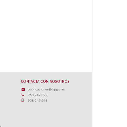
CONTACTA CON NOSOTROS
publicaciones@dipgra.es
958 247 392
958 247 243
S