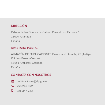
DIRECCIÓN
Palacio de los Condes de Gabia - Plaza de los Girones, 1
18009
Granada
España
APARTADO POSTAL
ALMACÉN DE PUBLICACIONES Carretera de Armilla, 75 (Antiguo
IES Luis Bueno Crespo)
18151
Ogíjares, Granada
España
CONTACTA CON NOSOTROS
publicaciones@dipgra.es
958 247 392
958 247 243