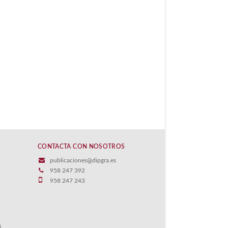
CONTACTA CON NOSOTROS
publicaciones@dipgra.es
958 247 392
958 247 243
S